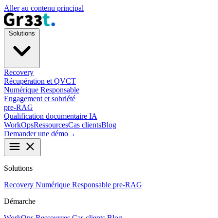
Aller au contenu principal
Solutions
Recovery
Récupération et QVCT
Numérique Responsable
Engagement et sobriété
pre-RAG
Qualification documentaire IA
WorkOps
Ressources
Cas clients
Blog
Demander une démo
→
menu
close
Solutions
Recovery
Numérique Responsable
pre-RAG
Démarche
WorkOps
Ressources
Cas clients
Blog