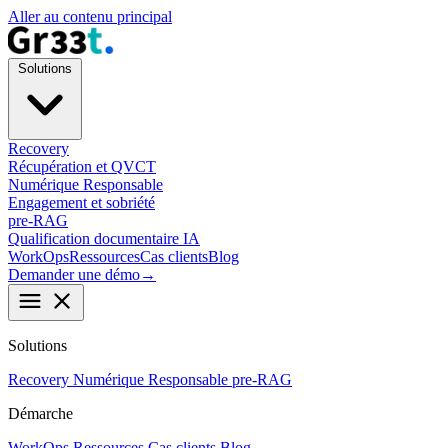
Aller au contenu principal
Solutions
Recovery
Récupération et QVCT
Numérique Responsable
Engagement et sobriété
pre-RAG
Qualification documentaire IA
WorkOps
Ressources
Cas clients
Blog
Demander une démo
→
menu
close
Solutions
Recovery
Numérique Responsable
pre-RAG
Démarche
WorkOps
Ressources
Cas clients
Blog