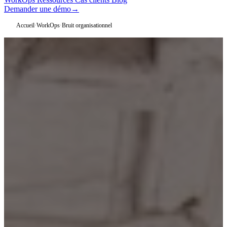
Demander une démo
→
Accueil
·
WorkOps
·
Bruit organisationnel