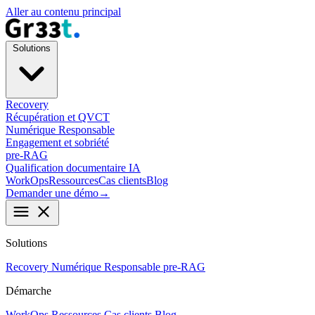
Aller au contenu principal
Solutions
Recovery
Récupération et QVCT
Numérique Responsable
Engagement et sobriété
pre-RAG
Qualification documentaire IA
WorkOps
Ressources
Cas clients
Blog
Demander une démo
→
menu
close
Solutions
Recovery
Numérique Responsable
pre-RAG
Démarche
WorkOps
Ressources
Cas clients
Blog