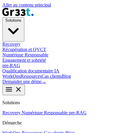
Aller au contenu principal
Solutions
Recovery
Récupération et QVCT
Numérique Responsable
Engagement et sobriété
pre-RAG
Qualification documentaire IA
WorkOps
Ressources
Cas clients
Blog
Demander une démo
→
menu
close
Solutions
Recovery
Numérique Responsable
pre-RAG
Démarche
WorkOps
Ressources
Cas clients
Blog